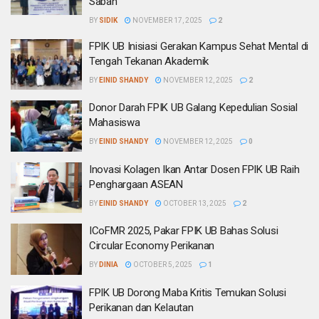
Sabah
BY
SIDIK
NOVEMBER 17, 2025
2
FPIK UB Inisiasi Gerakan Kampus Sehat Mental di
Tengah Tekanan Akademik
BY
EINID SHANDY
NOVEMBER 12, 2025
2
Donor Darah FPIK UB Galang Kepedulian Sosial
Mahasiswa
BY
EINID SHANDY
NOVEMBER 12, 2025
0
Inovasi Kolagen Ikan Antar Dosen FPIK UB Raih
Penghargaan ASEAN
BY
EINID SHANDY
OCTOBER 13, 2025
2
ICoFMR 2025, Pakar FPIK UB Bahas Solusi
Circular Economy Perikanan
BY
DINIA
OCTOBER 5, 2025
1
FPIK UB Dorong Maba Kritis Temukan Solusi
Perikanan dan Kelautan