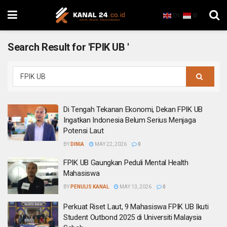
EN
ID
Search Result for 'FPIK UB '
Di Tengah Tekanan Ekonomi, Dekan FPIK UB
Ingatkan Indonesia Belum Serius Menjaga
Potensi Laut
BY
DINIA
MAY 22, 2026
0
FPIK UB Gaungkan Peduli Mental Health
Mahasiswa
BY
PENULIS KANAL
MAY 13, 2026
0
Perkuat Riset Laut, 9 Mahasiswa FPIK UB Ikuti
Student Outbond 2025 di Universiti Malaysia