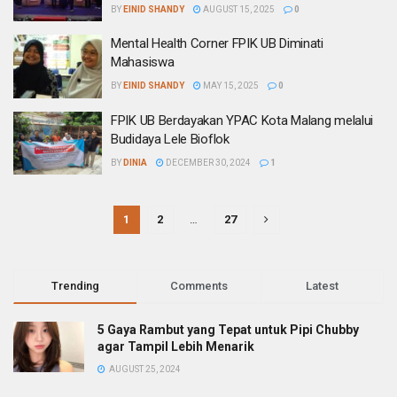
BY
EINID SHANDY
AUGUST 15, 2025
0
Mental Health Corner FPIK UB Diminati
Mahasiswa
BY
EINID SHANDY
MAY 15, 2025
0
FPIK UB Berdayakan YPAC Kota Malang melalui
Budidaya Lele Bioflok
BY
DINIA
DECEMBER 30, 2024
1
1
2
…
27
Trending
Comments
Latest
5 Gaya Rambut yang Tepat untuk Pipi Chubby
agar Tampil Lebih Menarik
AUGUST 25, 2024