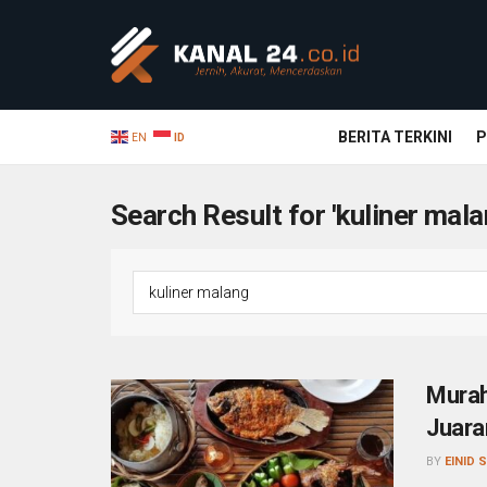
BERITA TERKINI
P
EN
ID
Search Result for 'kuliner mala
Murah
Juara
BY
EINID 