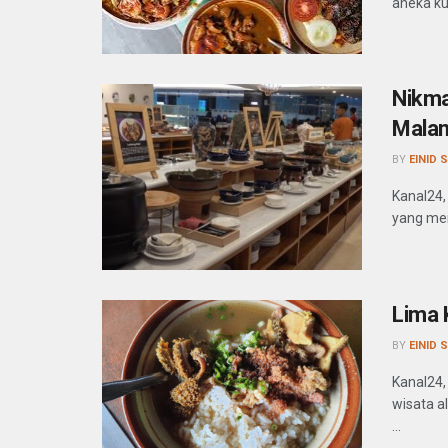
aneka kul
Nikma
Mala
BY
EINID 
Kanal24,
yang mem
Lima 
BY
EINID 
Kanal24,
wisata a
...