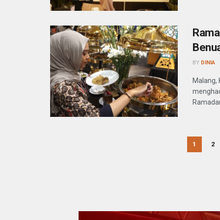
Ramad
Benua
BY
DINIA
Malang, 
menghad
Ramadan 
1
2