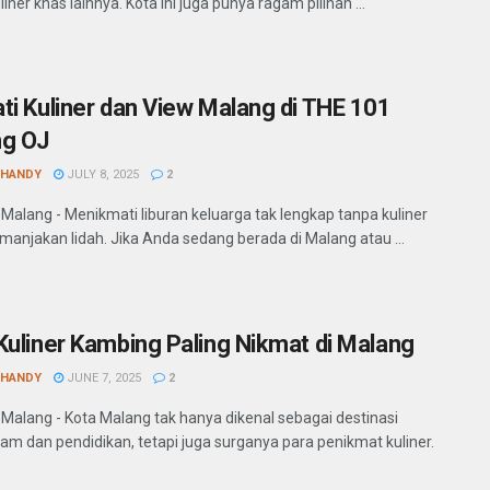
iner khas lainnya. Kota ini juga punya ragam pilihan ...
ti Kuliner dan View Malang di THE 101
ng OJ
SHANDY
JULY 8, 2025
2
 Malang - Menikmati liburan keluarga tak lengkap tanpa kuliner
anjakan lidah. Jika Anda sedang berada di Malang atau ...
Kuliner Kambing Paling Nikmat di Malang
SHANDY
JUNE 7, 2025
2
 Malang - Kota Malang tak hanya dikenal sebagai destinasi
lam dan pendidikan, tetapi juga surganya para penikmat kuliner.