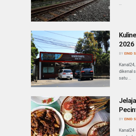
...
Kulin
2026
BY
EINID 
Kanal24,
dikenal s
satu ...
Jelaj
Pecin
BY
EINID 
Kanal24 