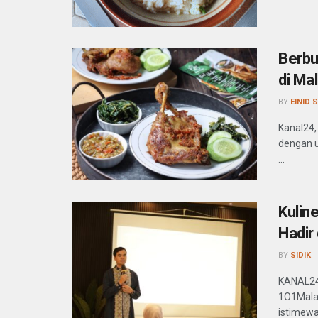
Berbu
di Ma
BY
EINID 
Kanal24,
dengan u
...
Kulin
Hadir
BY
SIDIK
KANAL24
1O1Mala
istimewa