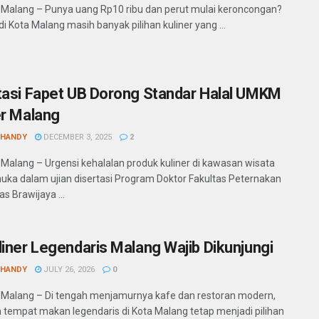
 Malang – Punya uang Rp10 ribu dan perut mulai keroncongan?
i Kota Malang masih banyak pilihan kuliner yang ...
tasi Fapet UB Dorong Standar Halal UMKM
er Malang
SHANDY
DECEMBER 3, 2025
2
 Malang – Urgensi kehalalan produk kuliner di kawasan wisata
a dalam ujian disertasi Program Doktor Fakultas Peternakan
as Brawijaya ...
liner Legendaris Malang Wajib Dikunjungi
SHANDY
JULY 26, 2026
0
 Malang – Di tengah menjamurnya kafe dan restoran modern,
 tempat makan legendaris di Kota Malang tetap menjadi pilihan