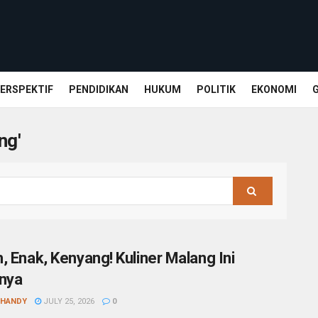
ERSPEKTIF
PENDIDIKAN
HUKUM
POLITIK
EKONOMI
ng'
, Enak, Kenyang! Kuliner Malang Ini
nya
SHANDY
JULY 25, 2026
0