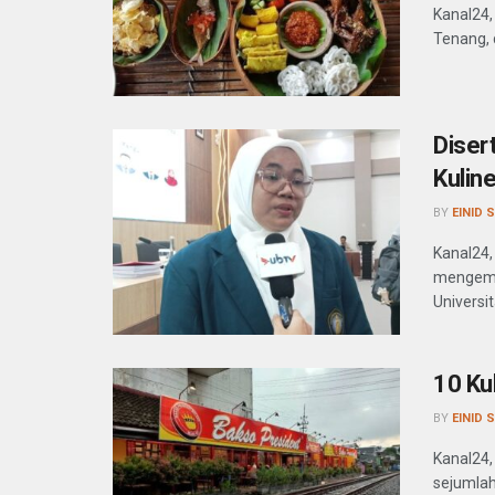
Kanal24,
Tenang, d
Diser
Kulin
BY
EINID 
Kanal24,
mengemuk
Universit
10 Ku
BY
EINID 
Kanal24,
sejumlah