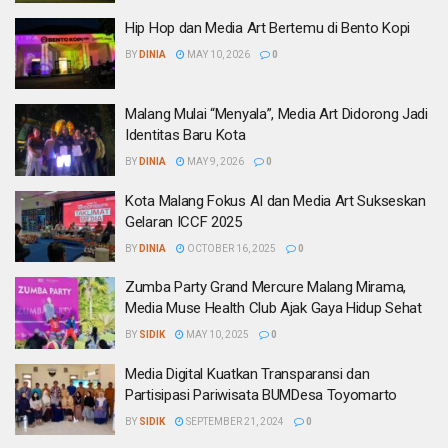
Hip Hop dan Media Art Bertemu di Bento Kopi
BY
DINIA
MAY 10, 2026
0
Malang Mulai “Menyala”, Media Art Didorong Jadi
Identitas Baru Kota
BY
DINIA
MAY 9, 2026
0
Kota Malang Fokus AI dan Media Art Sukseskan
Gelaran ICCF 2025
BY
DINIA
OCTOBER 16, 2025
0
Zumba Party Grand Mercure Malang Mirama,
Media Muse Health Club Ajak Gaya Hidup Sehat
BY
SIDIK
MAY 10, 2025
0
Media Digital Kuatkan Transparansi dan
Partisipasi Pariwisata BUMDesa Toyomarto
BY
SIDIK
SEPTEMBER 21, 2024
0