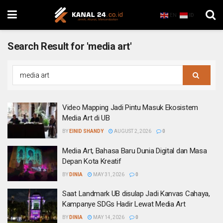
EN
ID
Search Result for 'media art'
Video Mapping Jadi Pintu Masuk Ekosistem
Media Art di UB
BY
EINID SHANDY
AUGUST 2, 2026
0
Media Art, Bahasa Baru Dunia Digital dan Masa
Depan Kota Kreatif
BY
DINIA
MAY 31, 2026
0
Saat Landmark UB disulap Jadi Kanvas Cahaya,
Kampanye SDGs Hadir Lewat Media Art
BY
DINIA
MAY 14, 2026
0