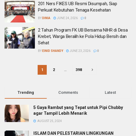
201 Ners FIKES UB Resmi Disumpah, Siap
Perkuat Kebutuhan Tenaga Kesehatan
BY
DINIA
JUNE 24, 2026
0
2 Tahun Program FK UB Bersama NIHR di Desa
Krebet, Warga Beralih ke Pola Hidup Bersih dan
Sehat
BY
EINID SHANDY
JUNE 23, 2026
0
1
2
…
398
Trending
Comments
Latest
5 Gaya Rambut yang Tepat untuk Pipi Chubby
agar Tampil Lebih Menarik
AUGUST 25, 2024
ISLAM DAN PELESTARIAN LINGKUNGAN