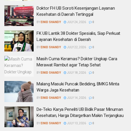
Doktor FH UB Soroti Kesenjangan Layanan
Kesehatan di Daerah Tertinggal
BY
EINID SHANDY
JULY 24, 2026
0
FK UB Lantik 38 Dokter Spesialis, Siap Perkuat
Layanan Kesehatan di Daerah
BY
EINID SHANDY
JULY 22, 2026
0
Masih Cuma Keramas? Dokter Ungkap Cara
Merawat Rambut agar Tetap Sehat
BY
EINID SHANDY
JULY 18, 2026
0
Malang Masuki Puncak Bediding, BMKG Minta
Warga Jaga Kesehatan
BY
EINID SHANDY
JULY 14, 2026
0
De-Teko Karya Peneliti UB Bidik Pasar Minuman
Kesehatan, Harga Ditargetkan Makin Terjangkau
BY
EINID SHANDY
JULY 13, 2026
0