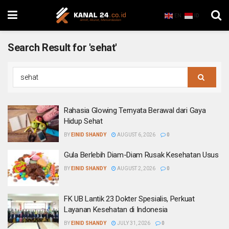
EN
ID
Search Result for 'sehat'
Rahasia Glowing Ternyata Berawal dari Gaya
Hidup Sehat
BY
EINID SHANDY
AUGUST 6, 2026
0
Gula Berlebih Diam-Diam Rusak Kesehatan Usus
BY
EINID SHANDY
AUGUST 2, 2026
0
FK UB Lantik 23 Dokter Spesialis, Perkuat
Layanan Kesehatan di Indonesia
BY
EINID SHANDY
JULY 31, 2026
0