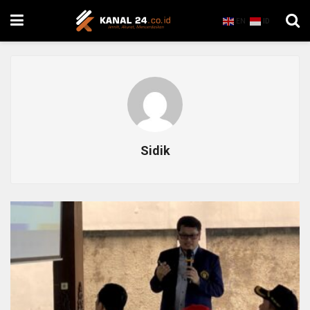
EN
ID
Sidik