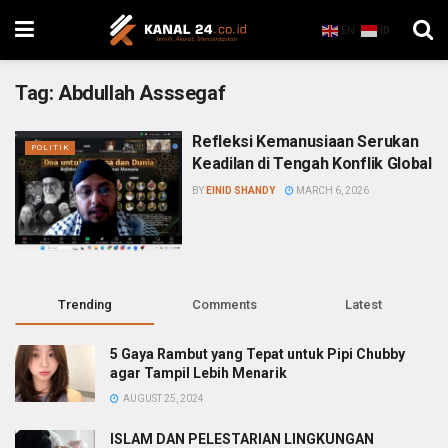
EN
ID
Tag:
Abdullah Asssegaf
Refleksi Kemanusiaan Serukan
POLITIK
Keadilan di Tengah Konflik Global
BY
EINID SHANDY
MARCH 6, 2026
Trending
Comments
Latest
5 Gaya Rambut yang Tepat untuk Pipi Chubby
agar Tampil Lebih Menarik
AUGUST 25, 2024
ISLAM DAN PELESTARIAN LINGKUNGAN