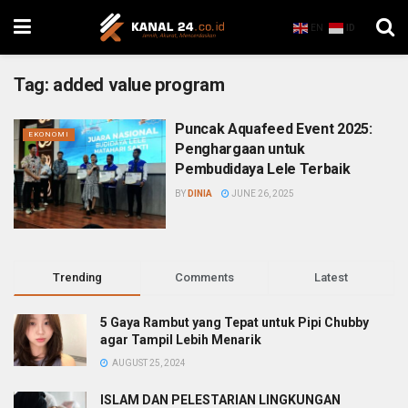
EN
ID
Tag:
added value program
Puncak Aquafeed Event 2025:
EKONOMI
Penghargaan untuk
Pembudidaya Lele Terbaik
BY
DINIA
JUNE 26, 2025
Trending
Comments
Latest
5 Gaya Rambut yang Tepat untuk Pipi Chubby
agar Tampil Lebih Menarik
AUGUST 25, 2024
ISLAM DAN PELESTARIAN LINGKUNGAN