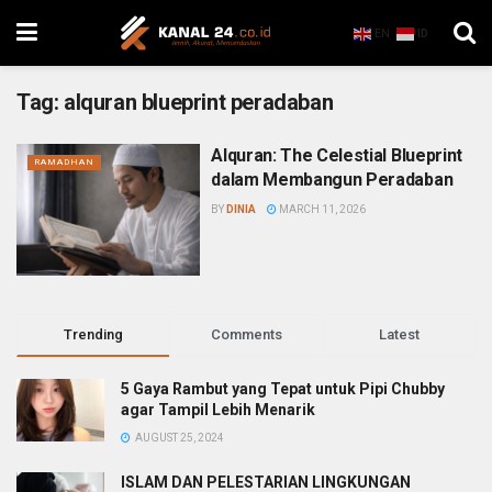
EN
ID
Tag:
alquran blueprint peradaban
Alquran: The Celestial Blueprint
RAMADHAN
dalam Membangun Peradaban
BY
DINIA
MARCH 11, 2026
Trending
Comments
Latest
5 Gaya Rambut yang Tepat untuk Pipi Chubby
agar Tampil Lebih Menarik
AUGUST 25, 2024
ISLAM DAN PELESTARIAN LINGKUNGAN