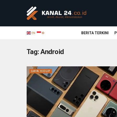
BERITA TERKINI
P
EN
ID
Tag:
Android
GAYA HIDUP