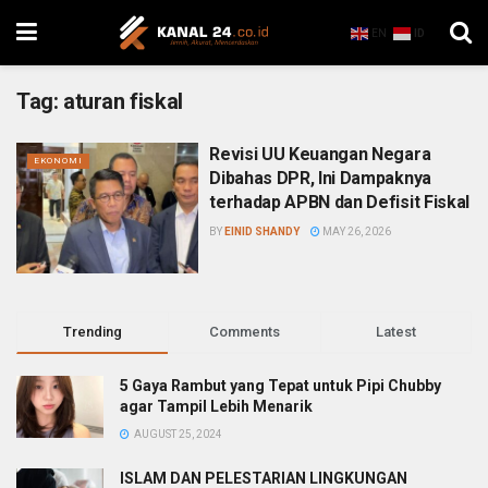
EN
ID
Tag:
aturan fiskal
Revisi UU Keuangan Negara
EKONOMI
Dibahas DPR, Ini Dampaknya
terhadap APBN dan Defisit Fiskal
BY
EINID SHANDY
MAY 26, 2026
Trending
Comments
Latest
5 Gaya Rambut yang Tepat untuk Pipi Chubby
agar Tampil Lebih Menarik
AUGUST 25, 2024
ISLAM DAN PELESTARIAN LINGKUNGAN