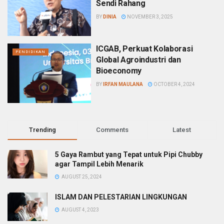
Sendi Rahang
BY
DINIA
NOVEMBER 3, 2025
ICGAB, Perkuat Kolaborasi
PENDIDIKAN
Global Agroindustri dan
Bioeconomy
BY
IRFAN MAULANA
OCTOBER 4, 2024
Trending
Comments
Latest
5 Gaya Rambut yang Tepat untuk Pipi Chubby
agar Tampil Lebih Menarik
AUGUST 25, 2024
ISLAM DAN PELESTARIAN LINGKUNGAN
AUGUST 4, 2023