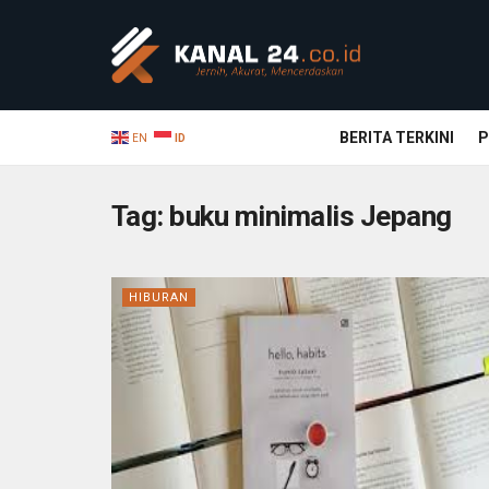
BERITA TERKINI
P
EN
ID
Tag:
buku minimalis Jepang
HIBURAN