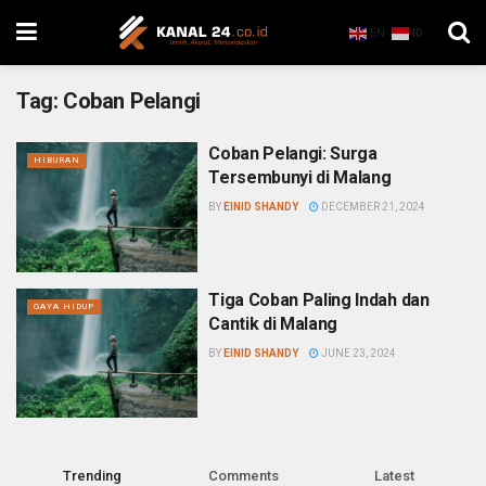
EN
ID
Tag:
Coban Pelangi
Coban Pelangi: Surga
HIBURAN
Tersembunyi di Malang
BY
EINID SHANDY
DECEMBER 21, 2024
Tiga Coban Paling Indah dan
GAYA HIDUP
Cantik di Malang
BY
EINID SHANDY
JUNE 23, 2024
Trending
Comments
Latest