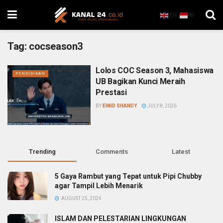
EN
ID
Tag:
cocseason3
Lolos COC Season 3, Mahasiswa
PENDIDIKAN
UB Bagikan Kunci Meraih
Prestasi
BY
EINID SHANDY
JULY 8, 2026
Trending
Comments
Latest
5 Gaya Rambut yang Tepat untuk Pipi Chubby
agar Tampil Lebih Menarik
AUGUST 25, 2024
ISLAM DAN PELESTARIAN LINGKUNGAN