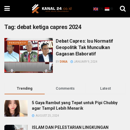
EN
ID
Tag:
debat ketiga capres 2024
Debat Capres: Isu Normatif
PERSPEKTIF
Geopolitik Tak Munculkan
Gagasan Elaboratif
BY
DINIA
JANUARY 9, 2024
Trending
Comments
Latest
5 Gaya Rambut yang Tepat untuk Pipi Chubby
agar Tampil Lebih Menarik
AUGUST 25, 2024
ISLAM DAN PELESTARIAN LINGKUNGAN