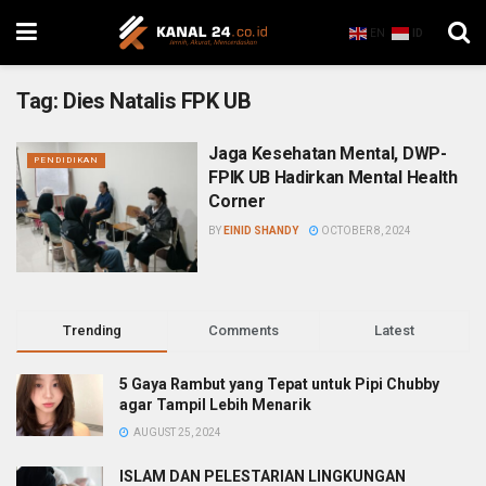
EN
ID
Tag:
Dies Natalis FPK UB
Jaga Kesehatan Mental, DWP-
PENDIDIKAN
FPIK UB Hadirkan Mental Health
Corner
BY
EINID SHANDY
OCTOBER 8, 2024
Trending
Comments
Latest
5 Gaya Rambut yang Tepat untuk Pipi Chubby
agar Tampil Lebih Menarik
AUGUST 25, 2024
ISLAM DAN PELESTARIAN LINGKUNGAN