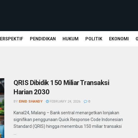
ERSPEKTIF
PENDIDIKAN
HUKUM
POLITIK
EKONOMI
QRIS Dibidik 150 Miliar Transaksi
Harian 2030
BY
EINID SHANDY
FEBRUARY 24, 2026
0
Kanal24, Malang – Bank sentral menargetkan lonjakan
signifikan penggunaan Quick Response Code Indonesian
Standard (QRIS) hingga menembus 150 miliar transaksi
...