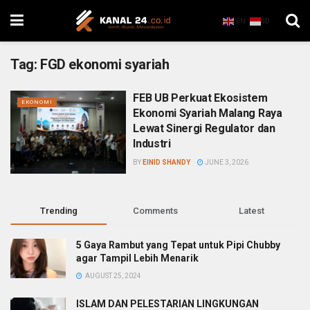
EN
ID
Tag:
FGD ekonomi syariah
FEB UB Perkuat Ekosistem
EKONOMI
Ekonomi Syariah Malang Raya
Lewat Sinergi Regulator dan
Industri
BY
EINID SHANDY
JUNE 3, 2026
Trending
Comments
Latest
5 Gaya Rambut yang Tepat untuk Pipi Chubby
agar Tampil Lebih Menarik
AUGUST 25, 2024
ISLAM DAN PELESTARIAN LINGKUNGAN