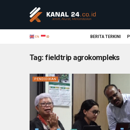
BERITA TERKINI
P
EN
ID
Tag:
fieldtrip agrokompleks
PENDIDIKAN