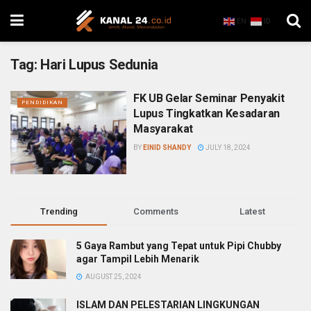
EN
ID
Tag:
Hari Lupus Sedunia
FK UB Gelar Seminar Penyakit
PENDIDIKAN
Lupus Tingkatkan Kesadaran
Masyarakat
BY
EINID SHANDY
JULY 18, 2024
Trending
Comments
Latest
5 Gaya Rambut yang Tepat untuk Pipi Chubby
agar Tampil Lebih Menarik
AUGUST 25, 2024
ISLAM DAN PELESTARIAN LINGKUNGAN