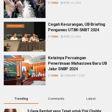
BY
DINIA
APRIL 24, 2024
Cegah Kecurangan, UB Briefing
PENDIDIKAN
Pengawas UTBK-SNBT 2024
BY
DINIA
APRIL 22, 2024
Ketatnya Persaingan
PENDIDIKAN
Penerimaan Mahasiswa Baru UB
Jalur SNBP 2024
BY
DINIA
FEBRUARY 1, 2024
Trending
Comments
Latest
5 Gaya Rambut yang Tepat untuk Pipi Chubby