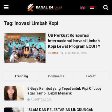
EN
ID
Tag:
Inovasi Limbah Kopi
UB Perkuat Kolaborasi
EKONOMI
Internasional Inovasi Limbah
Kopi Lewat Program EQUITY
BY
DINIA
FEBRUARY 13, 2026
Trending
Comments
Latest
5 Gaya Rambut yang Tepat untuk Pipi Chubby
agar Tampil Lebih Menarik
AUGUST 25, 2024
ISLAM DAN PELESTARIAN LINGKUNGAN