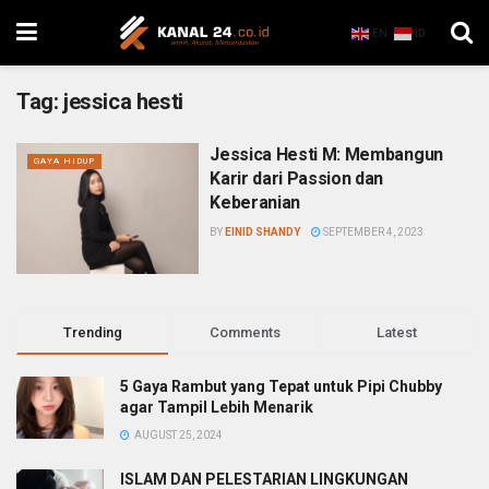
EN
ID
Tag:
jessica hesti
Jessica Hesti M: Membangun
GAYA HIDUP
Karir dari Passion dan
Keberanian
BY
EINID SHANDY
SEPTEMBER 4, 2023
Trending
Comments
Latest
5 Gaya Rambut yang Tepat untuk Pipi Chubby
agar Tampil Lebih Menarik
AUGUST 25, 2024
ISLAM DAN PELESTARIAN LINGKUNGAN