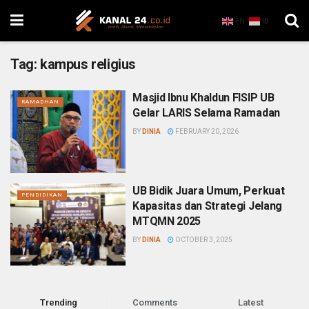
EN
ID
Tag:
kampus religius
Masjid Ibnu Khaldun FISIP UB
RAMADHAN
Gelar LARIS Selama Ramadan
BY
DINIA
FEBRUARY 20, 2026
UB Bidik Juara Umum, Perkuat
PENDIDIKAN
Kapasitas dan Strategi Jelang
MTQMN 2025
BY
DINIA
OCTOBER 3, 2025
Trending
Comments
Latest