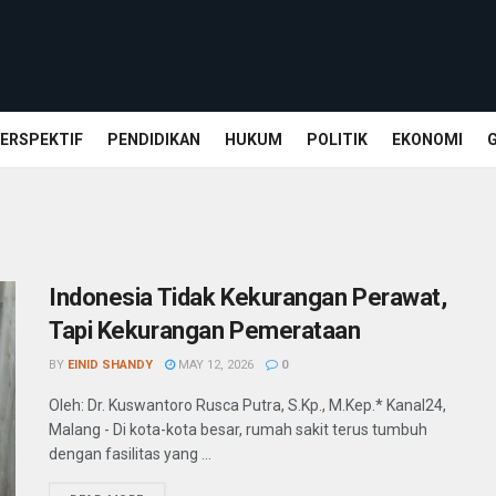
ERSPEKTIF
PENDIDIKAN
HUKUM
POLITIK
EKONOMI
Indonesia Tidak Kekurangan Perawat,
Tapi Kekurangan Pemerataan
BY
EINID SHANDY
MAY 12, 2026
0
Oleh: Dr. Kuswantoro Rusca Putra, S.Kp., M.Kep.* Kanal24,
Malang - Di kota-kota besar, rumah sakit terus tumbuh
dengan fasilitas yang ...