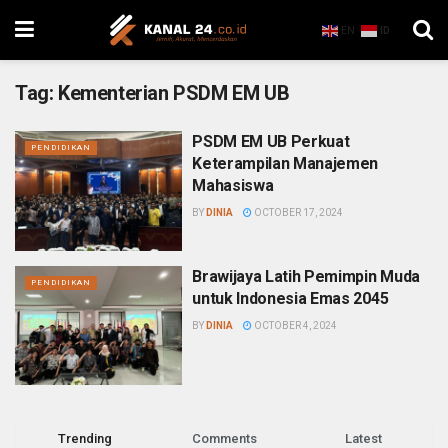
EN
ID
Tag:
Kementerian PSDM EM UB
PSDM EM UB Perkuat
PENDIDIKAN
Keterampilan Manajemen
Mahasiswa
BY
DINIA
OCTOBER 17, 2024
Brawijaya Latih Pemimpin Muda
PENDIDIKAN
untuk Indonesia Emas 2045
BY
DINIA
OCTOBER 4, 2024
Trending
Comments
Latest