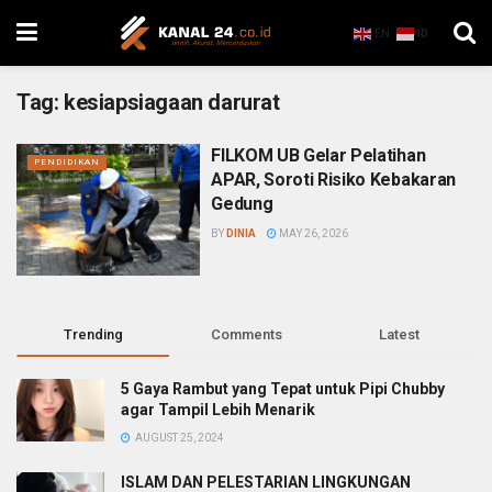
EN
ID
Tag:
kesiapsiagaan darurat
FILKOM UB Gelar Pelatihan
PENDIDIKAN
APAR, Soroti Risiko Kebakaran
Gedung
BY
DINIA
MAY 26, 2026
Trending
Comments
Latest
5 Gaya Rambut yang Tepat untuk Pipi Chubby
agar Tampil Lebih Menarik
AUGUST 25, 2024
ISLAM DAN PELESTARIAN LINGKUNGAN