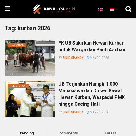
EN
ID
Tag:
kurban 2026
FK UB Salurkan Hewan Kurban
REGIONAL
untuk Warga dan Panti Asuhan
BY
EINID SHANDY
MAY 29, 2026
UB Terjunkan Hampir 1.000
PENDIDIKAN
Mahasiswa dan Dosen Kawal
Hewan Kurban, Waspadai PMK
hingga Cacing Hati
BY
EINID SHANDY
MAY 26, 2026
Trending
Comments
Latest