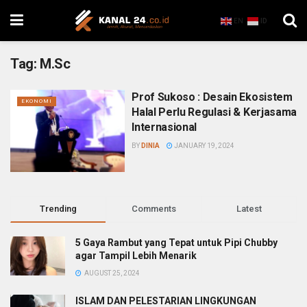
EN
ID
Tag:
M.Sc
Prof Sukoso : Desain Ekosistem
EKONOMI
Halal Perlu Regulasi & Kerjasama
Internasional
BY
DINIA
JANUARY 19, 2024
Trending
Comments
Latest
5 Gaya Rambut yang Tepat untuk Pipi Chubby
agar Tampil Lebih Menarik
AUGUST 25, 2024
ISLAM DAN PELESTARIAN LINGKUNGAN