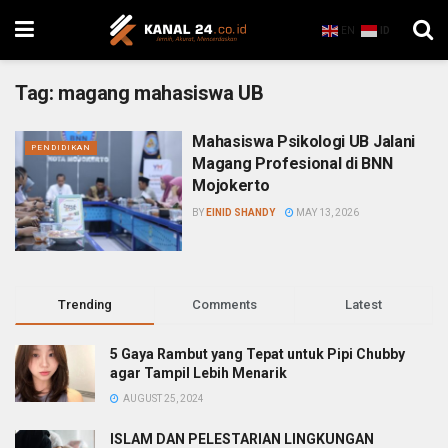
EN
ID
Tag:
magang mahasiswa UB
Mahasiswa Psikologi UB Jalani
PENDIDIKAN
Magang Profesional di BNN
Mojokerto
BY
EINID SHANDY
MAY 13, 2026
Trending
Comments
Latest
5 Gaya Rambut yang Tepat untuk Pipi Chubby
agar Tampil Lebih Menarik
AUGUST 25, 2024
ISLAM DAN PELESTARIAN LINGKUNGAN