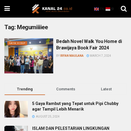
EN
ID
Tag:
Megumiiiiee
Bedah Novel Walk You Home di
GAYA HIDUP
Brawijaya Book Fair 2024
BY
IRFAN MAULANA
MARCH 7, 2024
Trending
Comments
Latest
5 Gaya Rambut yang Tepat untuk Pipi Chubby
agar Tampil Lebih Menarik
AUGUST 25, 2024
ISLAM DAN PELESTARIAN LINGKUNGAN