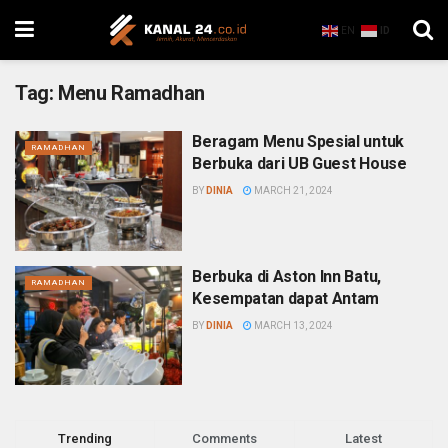
EN
ID
Tag:
Menu Ramadhan
Beragam Menu Spesial untuk
RAMADHAN
Berbuka dari UB Guest House
BY
DINIA
MARCH 21, 2024
Berbuka di Aston Inn Batu,
RAMADHAN
Kesempatan dapat Antam
BY
DINIA
MARCH 13, 2024
Trending
Comments
Latest