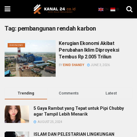
EN
ID
Tag:
pembangunan rendah karbon
Kerugian Ekonomi Akibat
EKONOMI
Perubahan Iklim Diproyeksi
Tembus Rp 2.005 Triliun
BY
EINID SHANDY
JUNE 3, 2026
Trending
Comments
Latest
5 Gaya Rambut yang Tepat untuk Pipi Chubby
agar Tampil Lebih Menarik
AUGUST 25, 2024
ISLAM DAN PELESTARIAN LINGKUNGAN