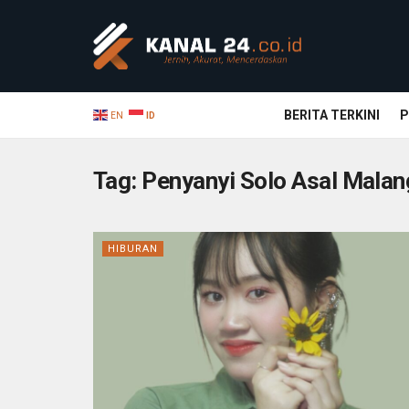
BERITA TERKINI
P
EN
ID
Tag:
Penyanyi Solo Asal Malan
HIBURAN