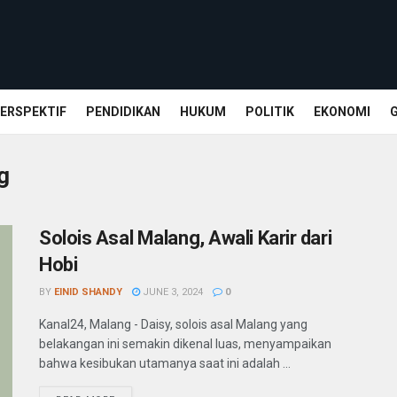
ERSPEKTIF
PENDIDIKAN
HUKUM
POLITIK
EKONOMI
g
Solois Asal Malang, Awali Karir dari
Hobi
BY
EINID SHANDY
JUNE 3, 2024
0
Kanal24, Malang - Daisy, solois asal Malang yang
belakangan ini semakin dikenal luas, menyampaikan
bahwa kesibukan utamanya saat ini adalah ...