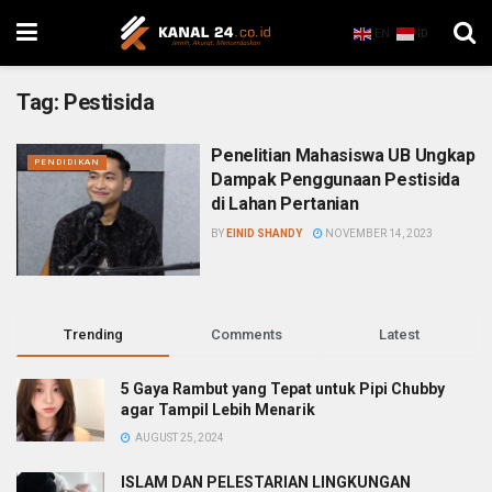
EN
ID
Tag:
Pestisida
Penelitian Mahasiswa UB Ungkap
PENDIDIKAN
Dampak Penggunaan Pestisida
di Lahan Pertanian
BY
EINID SHANDY
NOVEMBER 14, 2023
Trending
Comments
Latest
5 Gaya Rambut yang Tepat untuk Pipi Chubby
agar Tampil Lebih Menarik
AUGUST 25, 2024
ISLAM DAN PELESTARIAN LINGKUNGAN