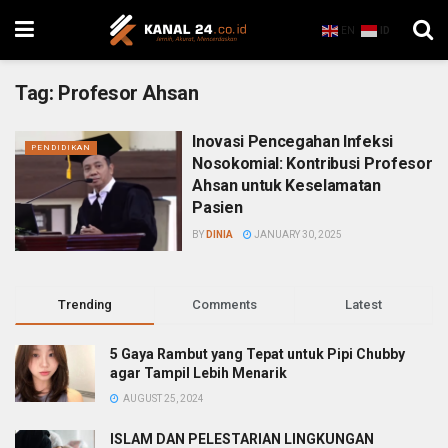
EN
ID
Tag:
Profesor Ahsan
Inovasi Pencegahan Infeksi
PENDIDIKAN
Nosokomial: Kontribusi Profesor
Ahsan untuk Keselamatan
Pasien
BY
DINIA
JANUARY 30, 2025
Trending
Comments
Latest
5 Gaya Rambut yang Tepat untuk Pipi Chubby
agar Tampil Lebih Menarik
AUGUST 25, 2024
ISLAM DAN PELESTARIAN LINGKUNGAN