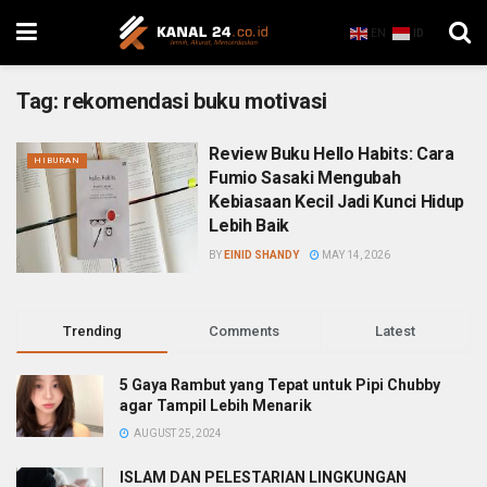
EN
ID
Tag:
rekomendasi buku motivasi
Review Buku Hello Habits: Cara
HIBURAN
Fumio Sasaki Mengubah
Kebiasaan Kecil Jadi Kunci Hidup
Lebih Baik
BY
EINID SHANDY
MAY 14, 2026
Trending
Comments
Latest
5 Gaya Rambut yang Tepat untuk Pipi Chubby
agar Tampil Lebih Menarik
AUGUST 25, 2024
ISLAM DAN PELESTARIAN LINGKUNGAN