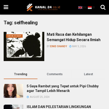
EN
ID
Tag:
selfhealing
Mati Rasa dan Kehilangan
GAYA HIDUP
Semangat Hidup Secara Ilmiah
BY
EINID SHANDY
MAY 3, 2026
Trending
Comments
Latest
5 Gaya Rambut yang Tepat untuk Pipi Chubby
agar Tampil Lebih Menarik
AUGUST 25, 2024
ISLAM DAN PELESTARIAN LINGKUNGAN