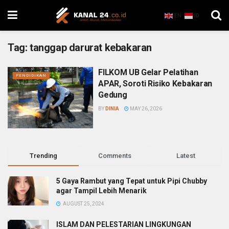
EN
ID
Tag:
tanggap darurat kebakaran
FILKOM UB Gelar Pelatihan
PENDIDIKAN
APAR, Soroti Risiko Kebakaran
Gedung
BY
DINIA
MAY 26, 2026
Trending
Comments
Latest
5 Gaya Rambut yang Tepat untuk Pipi Chubby
agar Tampil Lebih Menarik
AUGUST 25, 2024
ISLAM DAN PELESTARIAN LINGKUNGAN