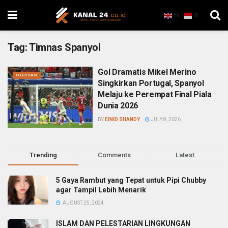
EN
ID
Tag:
Timnas Spanyol
Gol Dramatis Mikel Merino
HIBURAN
Singkirkan Portugal, Spanyol
Melaju ke Perempat Final Piala
Dunia 2026
BY
EINID SHANDY
JULY 8, 2026
Trending
Comments
Latest
5 Gaya Rambut yang Tepat untuk Pipi Chubby
agar Tampil Lebih Menarik
AUGUST 25, 2024
ISLAM DAN PELESTARIAN LINGKUNGAN