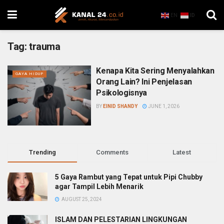
EN
ID
Tag:
trauma
Kenapa Kita Sering Menyalahkan
GAYA HIDUP
Orang Lain? Ini Penjelasan
Psikologisnya
BY
EINID SHANDY
JUNE 1, 2026
Trending
Comments
Latest
5 Gaya Rambut yang Tepat untuk Pipi Chubby
agar Tampil Lebih Menarik
AUGUST 25, 2024
ISLAM DAN PELESTARIAN LINGKUNGAN