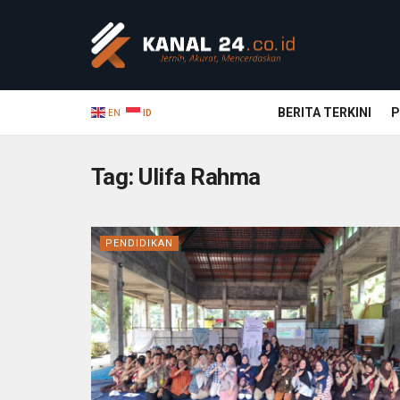
BERITA TERKINI
P
EN
ID
Tag:
Ulifa Rahma
PENDIDIKAN