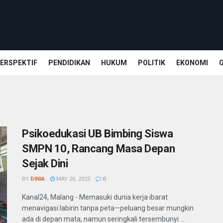
ERSPEKTIF
PENDIDIKAN
HUKUM
POLITIK
EKONOMI
Psikoedukasi UB Bimbing Siswa
SMPN 10, Rancang Masa Depan
Sejak Dini
BY
DINIA
MAY 26, 2025
0
Kanal24, Malang - Memasuki dunia kerja ibarat
menavigasi labirin tanpa peta—peluang besar mungkin
ada di depan mata, namun seringkali tersembunyi ...