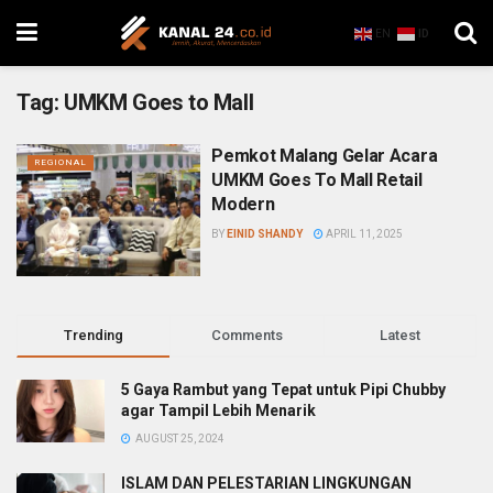
EN
ID
Tag:
UMKM Goes to Mall
Pemkot Malang Gelar Acara
REGIONAL
UMKM Goes To Mall Retail
Modern
BY
EINID SHANDY
APRIL 11, 2025
Trending
Comments
Latest
5 Gaya Rambut yang Tepat untuk Pipi Chubby
agar Tampil Lebih Menarik
AUGUST 25, 2024
ISLAM DAN PELESTARIAN LINGKUNGAN