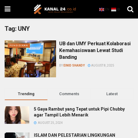
EN
ID
Tag:
UNY
UB dan UMY Perkuat Kolaborasi
PENDIDIKAN
Kemahasiswaan Lewat Studi
Banding
BY
EINID SHANDY
AUGUST 8, 2025
Trending
Comments
Latest
5 Gaya Rambut yang Tepat untuk Pipi Chubby
agar Tampil Lebih Menarik
AUGUST 25, 2024
ISLAM DAN PELESTARIAN LINGKUNGAN