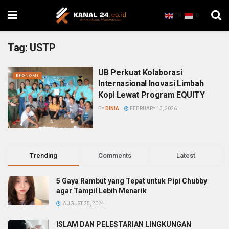
EN
ID
Tag:
USTP
UB Perkuat Kolaborasi
EKONOMI
Internasional Inovasi Limbah
Kopi Lewat Program EQUITY
BY
DINIA
FEBRUARY 13, 2026
Trending
Comments
Latest
5 Gaya Rambut yang Tepat untuk Pipi Chubby
agar Tampil Lebih Menarik
AUGUST 25, 2024
ISLAM DAN PELESTARIAN LINGKUNGAN