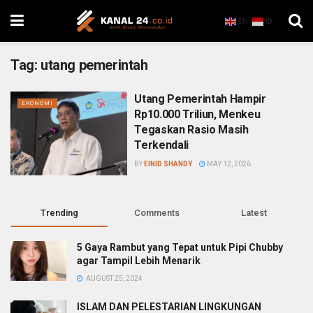
EN
ID
Tag:
utang pemerintah
Utang Pemerintah Hampir
EKONOMI
Rp10.000 Triliun, Menkeu
Tegaskan Rasio Masih
Terkendali
BY
EINID SHANDY
MAY 12, 2026
Trending
Comments
Latest
5 Gaya Rambut yang Tepat untuk Pipi Chubby
agar Tampil Lebih Menarik
AUGUST 25, 2024
ISLAM DAN PELESTARIAN LINGKUNGAN