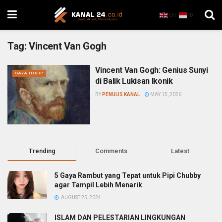
EN
ID
Tag:
Vincent Van Gogh
Vincent Van Gogh: Genius Sunyi
GAYA HIDUP
di Balik Lukisan Ikonik
BY
PENULIS KANAL
MAY 15, 2026
Trending
Comments
Latest
5 Gaya Rambut yang Tepat untuk Pipi Chubby
agar Tampil Lebih Menarik
AUGUST 25, 2024
ISLAM DAN PELESTARIAN LINGKUNGAN