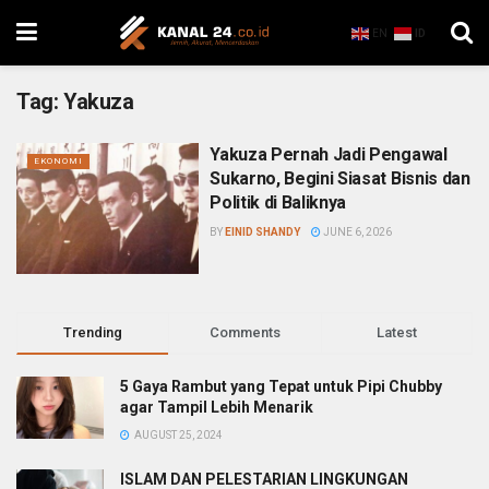
EN
ID
Tag:
Yakuza
Yakuza Pernah Jadi Pengawal
EKONOMI
Sukarno, Begini Siasat Bisnis dan
Politik di Baliknya
BY
EINID SHANDY
JUNE 6, 2026
Trending
Comments
Latest
5 Gaya Rambut yang Tepat untuk Pipi Chubby
agar Tampil Lebih Menarik
AUGUST 25, 2024
ISLAM DAN PELESTARIAN LINGKUNGAN