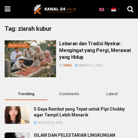
EN
ID
Tag:
ziarah kubur
Lebaran dan Tradisi Nyekar:
GAYA HIDUP
Mengingat yang Pergi, Merawat
yang Hidup
BY
DINIA
MARCH 21, 2026
Trending
Comments
Latest
5 Gaya Rambut yang Tepat untuk Pipi Chubby
agar Tampil Lebih Menarik
AUGUST 25, 2024
ISLAM DAN PELESTARIAN LINGKUNGAN