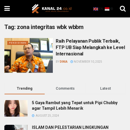
EN
ID
Tag:
zona integritas wbk wbbm
Raih Pelayanan Publik Terbaik,
PENDIDIKAN
FTP UB Siap Melangkah ke Level
Internasional
BY
DINIA
NOVEMBER 10, 2025
Trending
Comments
Latest
5 Gaya Rambut yang Tepat untuk Pipi Chubby
agar Tampil Lebih Menarik
AUGUST 25, 2024
ISLAM DAN PELESTARIAN LINGKUNGAN